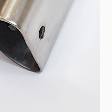
МЕХАНИЗМЫ
Газовые пружины
индустриальные
Газовые пружины мебельные
Системы трансформации мебели
КЛЕЙ-РАСПЛАВ
Клей-расплав Jowat
Прозрачный ненаполненный
клей-расплав ЭВА ТЕРМ
Клей-расплав MAKTHERM
МЕХАНИЗМЫ SUGATSUNE
Механизмы открывания
SUGATSUNE
Петли усиленные для тяжелых
фасадов NEW!