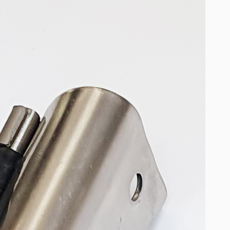
Подбор глянца для плит ARPA,
Сидак, Abet Laminati, Aisik,
Lamicolor, Alternative
Кромка ПВХ Едличка
Кромка меламиновая с клеем
Соединительный профиль для
ДВП 4 мм
Жесткий П-образный профиль
для плиты толщиной 16мм и
18мм
Гибкий П-образный профиль
(Дания) РАСПРОДАЖА
Жесткий П-образный профиль
(Дания) РАСПРОДАЖА
Кромка ПВХ и АБС под плиту ДСП
Кроноспан KRONOSPAN
NEW! кромка ПВХ/АБС под заказ
Кант врезной ПВХ