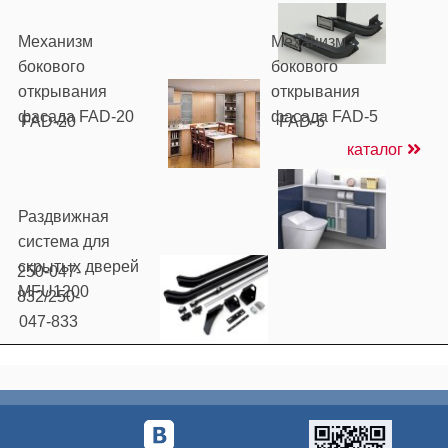
Механизм
Механизм
бокового
бокового
открывания
открывания
фасада FAD-20
фасада FAD-5
FAD-20
FAD-5
каталог
Раздвижная
система для
скрытых дверей
250-047-
MFU1200
832/250-
047-833