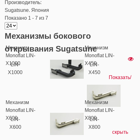
Производитель:
Sugatsune. Япония
Показано 1 - 7 из 7
Механизмы бокового
открывания Sugatsune
Механизм
Механизм
Monoflat LIN-
Monoflat LIN-
X1000
X450
LIN-
LIN-
X1000
X450
Показать/
Механизм
Механизм
Monoflat LIN-
Monoflat LIN-
X600
X800
LIN-
LIN-
X600
X800
скрыть