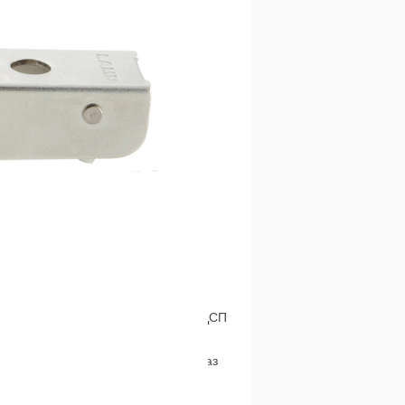
Подбор глянца для плит ARPA,
Сидак, Abet Laminati, Aisik,
Lamicolor, Alternative
Кромка ПВХ Едличка
Кромка меламиновая с клеем
Соединительный профиль для
ДВП 4 мм
Жесткий П-образный профиль
для плиты толщиной 16мм и
18мм
Гибкий П-образный профиль
(Дания) РАСПРОДАЖА
Жесткий П-образный профиль
(Дания) РАСПРОДАЖА
Кромка ПВХ и АБС под плиту ДСП
Кроноспан KRONOSPAN
NEW! кромка ПВХ/АБС под заказ
Кант врезной ПВХ