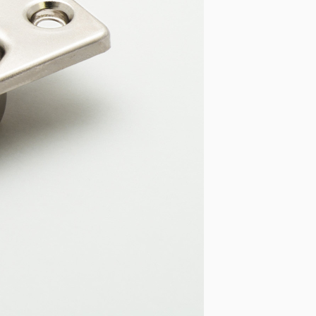
МЕХАНИЗМЫ
Газовые пружины
индустриальные
Газовые пружины мебельные
Системы трансформации мебели
КЛЕЙ-РАСПЛАВ
Клей-расплав Jowat
Прозрачный ненаполненный
клей-расплав ЭВА ТЕРМ
Клей-расплав MAKTHERM
МЕХАНИЗМЫ SUGATSUNE
Механизмы открывания
SUGATSUNE
Петли усиленные для тяжелых
фасадов NEW!