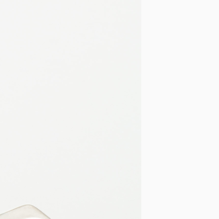
Подбор глянца для плит ARPA,
Сидак, Abet Laminati, Aisik,
Lamicolor, Alternative
Кромка ПВХ Едличка
Кромка меламиновая с клеем
Соединительный профиль для
ДВП 4 мм
Жесткий П-образный профиль
для плиты толщиной 16мм и
18мм
Гибкий П-образный профиль
(Дания) РАСПРОДАЖА
Жесткий П-образный профиль
(Дания) РАСПРОДАЖА
Кромка ПВХ и АБС под плиту ДСП
Кроноспан KRONOSPAN
NEW! кромка ПВХ/АБС под заказ
Кант врезной ПВХ