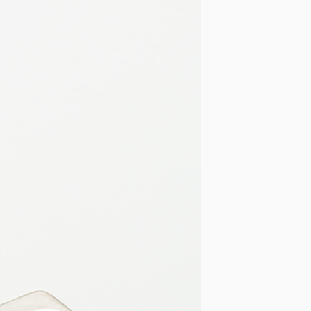
Подбор глянца для плит ARPA,
Сидак, Abet Laminati, Aisik,
Lamicolor, Alternative
Кромка ПВХ Едличка
Кромка меламиновая с клеем
Соединительный профиль для
ДВП 4 мм
Жесткий П-образный профиль
для плиты толщиной 16мм и
18мм
Гибкий П-образный профиль
(Дания) РАСПРОДАЖА
Жесткий П-образный профиль
(Дания) РАСПРОДАЖА
Кромка ПВХ и АБС под плиту ДСП
Кроноспан KRONOSPAN
NEW! кромка ПВХ/АБС под заказ
Кант врезной ПВХ