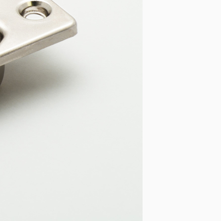
МЕХАНИЗМЫ
Газовые пружины
индустриальные
Газовые пружины мебельные
Системы трансформации мебели
КЛЕЙ-РАСПЛАВ
Клей-расплав Jowat
Прозрачный ненаполненный
клей-расплав ЭВА ТЕРМ
Клей-расплав MAKTHERM
МЕХАНИЗМЫ SUGATSUNE
Механизмы открывания
SUGATSUNE
Петли усиленные для тяжелых
фасадов NEW!