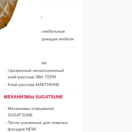
МЕХАНИЗМЫ
Газовые пружины
индустриальные
Газовые пружины мебельные
Системы трансформации мебели
КЛЕЙ-РАСПЛАВ
Клей-расплав Jowat
Прозрачный ненаполненный
клей-расплав ЭВА ТЕРМ
Клей-расплав MAKTHERM
МЕХАНИЗМЫ SUGATSUNE
Механизмы открывания
SUGATSUNE
Петли усиленные для тяжелых
фасадов NEW!