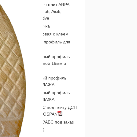
Подбор глянца для плит ARPA,
Сидак, Abet Laminati, Aisik,
Lamicolor, Alternative
Кромка ПВХ Едличка
Кромка меламиновая с клеем
Соединительный профиль для
ДВП 4 мм
Жесткий П-образный профиль
для плиты толщиной 16мм и
18мм
Гибкий П-образный профиль
(Дания) РАСПРОДАЖА
Жесткий П-образный профиль
(Дания) РАСПРОДАЖА
Кромка ПВХ и АБС под плиту ДСП
Кроноспан KRONOSPAN
NEW! кромка ПВХ/АБС под заказ
Кант врезной ПВХ