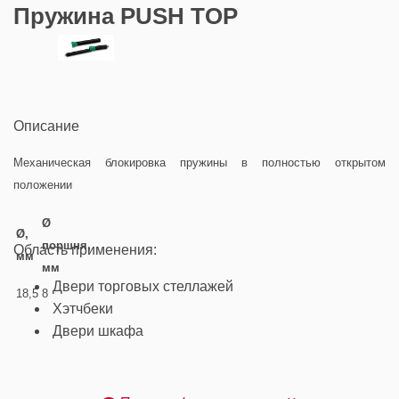
Пружина PUSH TOP
Описание
Механическая блокировка пружины в полностью открытом
положении
Ø
Ø,
поршня,
Область применения:
мм
мм
Двери торговых стеллажей
18,5
8
Хэтчбеки
Двери шкафа