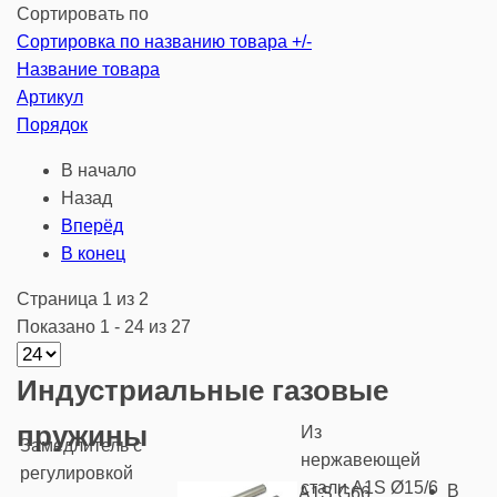
Сортировать по
Сортировка по названию товара +/-
Название товара
Артикул
Порядок
В начало
Назад
Вперёд
В конец
Страница 1 из 2
Показано 1 - 24 из 27
Индустриальные газовые
пружины
Из
Замедлитель с
нержавеющей
регулировкой
стали A1S Ø15/6
В
A1S G66