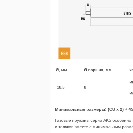
Ø, мм
Ø поршня, мм
х
м
18,5
8
м
Минимальные размеры: (CU x 2) + 45
Газовые пружины серии AKS особенно 
и толчков вместе с минимальным разм