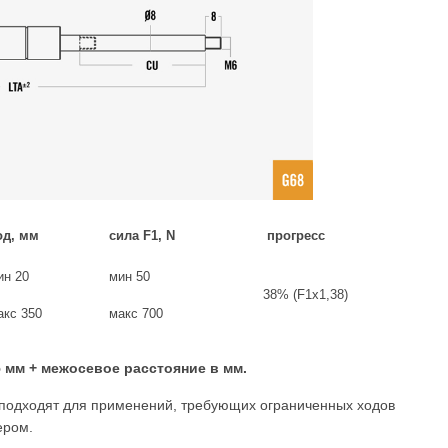
од, мм
сила F1, N
прогресс
ин 20
мин 50
38% (F1x1,38)
акс 350
макс 700
 мм + межосевое расстояние в мм.
подходят для применений, требующих ограниченных ходов
ером.