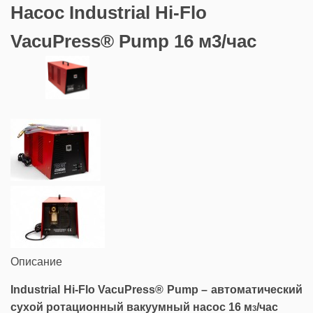
Насос Industrial Hi-Flo
VacuPress® Pump 16 м3/час
Описание
Industrial
Hi
-
Flo
VacuPress
®
Pump
– автоматический
сухой
ротационный вакуумный насос 16 м
/час
3