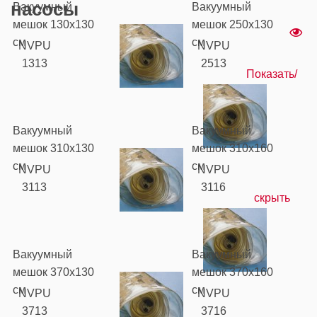
насосы
Вакуумный
Вакуумный
мешок 130х130
мешок 250х130
см
см
NVPU
NVPU
1313
2513
Показать/
Вакуумный
Вакуумный
мешок 310х130
мешок 310х160
см
см
NVPU
NVPU
3113
3116
скрыть
Вакуумный
Вакуумный
мешок 370х130
мешок 370х160
см
см
NVPU
NVPU
3713
3716